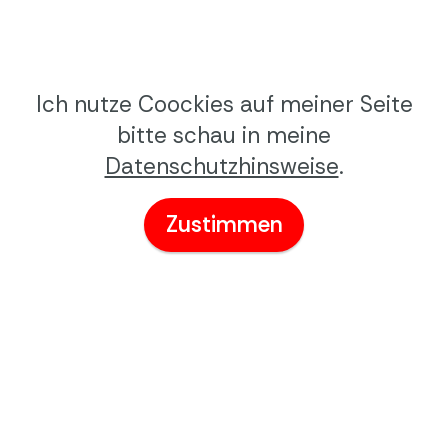
Ich nutze Coockies auf meiner Seite
bitte schau in meine
Datenschutzhinsweise
.
Zustimmen
niederastroth.de
php scripte&Mobirse blöcke
Hier könnt ihr den Block als
Erweiterung downloaden