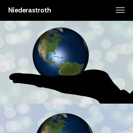
Split
Screen
Niederastroth